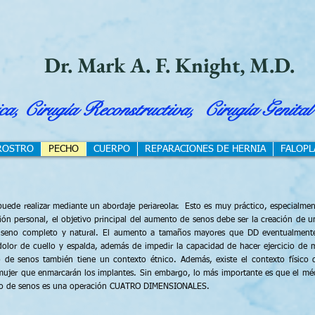
Dr. Mark A. F. Knight, M.D.
a, Cirugía Reconstructiva, Cirugía Genital
ROSTRO
PECHO
CUERPO
REPARACIONES DE HERNIA
FALOPL
uede realizar mediante un abordaje periareolar. Esto es muy práctico, especialmen
ón personal, el objetivo principal del aumento de senos debe ser la creación de 
un seno completo y natural. El aumento a tamaños mayores que DD eventualmente
dolor de cuello y espalda, además de impedir la capacidad de hacer ejercicio de
o de senos también tiene un contexto étnico. Además, existe el contexto físico
mujer que enmarcarán los implantes. Sin embargo, lo más importante es que el méd
to de senos es una operación CUATRO DIMENSIONALES.