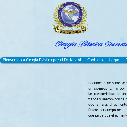
Cirugía Plástica Cosmétic
Bienvenido a Cirugía Plástica por el Dr. Knight
Contacto
Hogar
El aumento de senos se p
un ascensor. En mi opini
las características de 
físicos y anatómicos de 
que la nariz, el aument
únicos del cuerpo de la 
cuenta de que el aumen