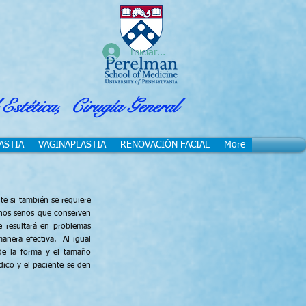
Iniciar sesión
 Estética,
Cirugía General
ASTIA
VAGINAPLASTIA
RENOVACIÓN FACIAL
More
te si también se requiere
unos senos que conserven
 resultará en problemas
 manera efectiva.
Al igual
 de la forma y el tamaño
ico y el paciente se den